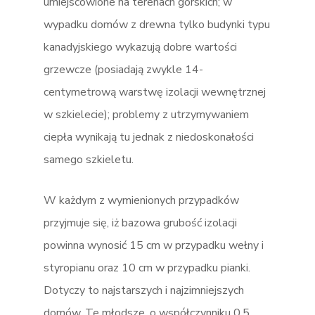
umiejscowione na terenach górskich; w
wypadku domów z drewna tylko budynki typu
kanadyjskiego wykazują dobre wartości
grzewcze (posiadają zwykle 14-
centymetrową warstwę izolacji wewnętrznej
w szkielecie); problemy z utrzymywaniem
ciepła wynikają tu jednak z niedoskonałości
samego szkieletu.
W każdym z wymienionych przypadków
przyjmuje się, iż bazowa grubość izolacji
powinna wynosić 15 cm w przypadku wełny i
styropianu oraz 10 cm w przypadku pianki.
Dotyczy to najstarszych i najzimniejszych
domów. Te młodsze, o współczynniku 0,5