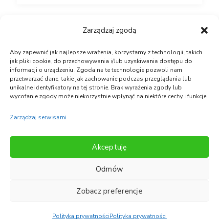
Zarządzaj zgodą
Znajdź nas na Facebooku
Aby zapewnić jak najlepsze wrażenia, korzystamy z technologii, takich
jak pliki cookie, do przechowywania i/lub uzyskiwania dostępu do
informacji o urządzeniu. Zgoda na te technologie pozwoli nam
przetwarzać dane, takie jak zachowanie podczas przeglądania lub
unikalne identyfikatory na tej stronie. Brak wyrażenia zgody lub
wycofanie zgody może niekorzystnie wpłynąć na niektóre cechy i funkcje.
Zarządzaj serwisami
Akceptuję
Copyright © Symeria 2021
Polityka Prywatności
Odmów
realizacja:
4e agencja reklamowa
Zobacz preferencje
Polityka prywatności
Polityka prywatności