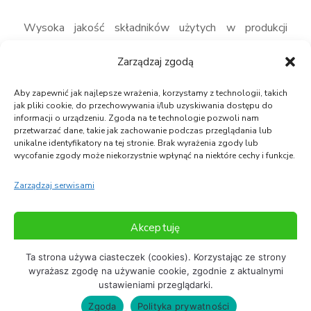
Wysoka jakość składników użytych w produkcji
gwarantuje, że piana nie starzeje się przez 25 lat
Zarządzaj zgodą
zachowując pełną wartość produktu. Warunkiem
długowieczności jest wykonanie natrysku w
Aby zapewnić jak najlepsze wrażenia, korzystamy z technologii, takich
jak pliki cookie, do przechowywania i/lub uzyskiwania dostępu do
okolicznościach ściśle określonych w instrukcji
informacji o urządzeniu. Zgoda na te technologie pozwoli nam
przetwarzać dane, takie jak zachowanie podczas przeglądania lub
producenta
unikalne identyfikatory na tej stronie. Brak wyrażenia zgody lub
wycofanie zgody może niekorzystnie wpłynąć na niektóre cechy i funkcje.
W trosce o środowisko naturalne nie stosujemy
Zarządzaj serwisami
systemów zawierających substancje, szkodliwe dla
warstwy ozonowej.
Akceptuję
Ta strona używa ciasteczek (cookies). Korzystając ze strony
Odmów
wyrażasz zgodę na używanie cookie, zgodnie z aktualnymi
ustawieniami przeglądarki.
Zobacz preferencje
Copyright © Symeria 2021
Polityka Prywatności
Zgoda
Polityka prywatności