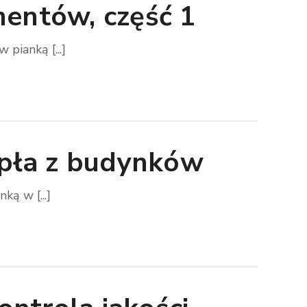
mentów, część 1
pianką [...]
iepła z budynków
ką w [...]