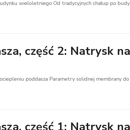
budynku wieloletniego Od tradycyjnych chałup po budynki
sza, część 2: Natrysk 
ciepleniu poddasza Parametry solidnej membrany do oci
za, część 1: Natrysk na