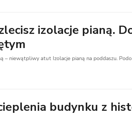
lecisz izolacje pianą. 
ętym
ną – niewątpliwy atut Izolacje pianą na poddaszu. Podobn
ieplenia budynku z hist