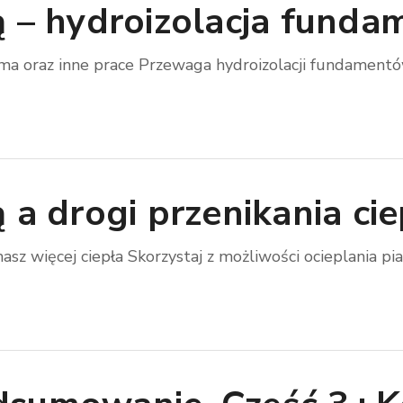
ą – hydroizolacja funda
oma oraz inne prace Przewaga hydroizolacji fundamentów 
ą a drogi przenikania c
sz więcej ciepła Skorzystaj z możliwości ocieplania pian