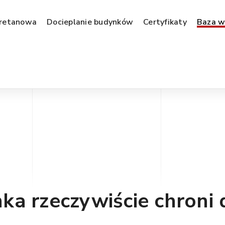
uretanowa
Docieplanie budynków
Certyfikaty
Baza w
nka rzeczywiście chroni