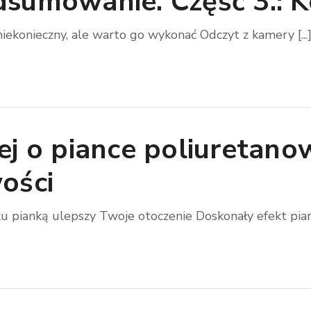
sumowanie. Część 3.: Ko
niekonieczny, ale warto go wykonać Odczyt z kamery [...
j o piance poliuretanow
ości
ku pianką ulepszy Twoje otoczenie Doskonały efekt pianki