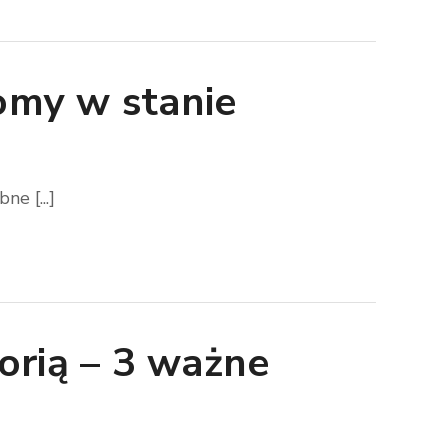
Domy w stanie
e [...]
orią – 3 ważne