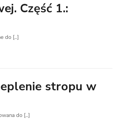
ej. Część 1.:
do [...]
cieplenie stropu w
ana do [...]