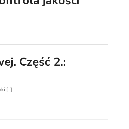
ntrola jakości
]
ej. Część 2.:
 [...]