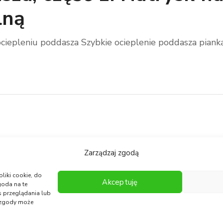
lną
ciepleniu poddasza Szybkie ocieplenie poddasza pianką [
Zarządzaj zgodą
1
2
3
pliki cookie, do
Akceptuję
goda na te
s przeglądania lub
e zgody może