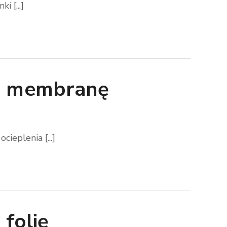
 [...]
na membranę
eplenia [...]
 folię