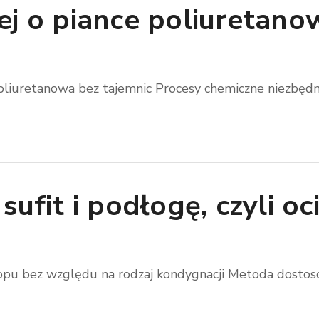
j o piance poliuretanow
 poliuretanowa bez tajemnic Procesy chemiczne niezbędne 
sufit i podłogę, czyli o
ropu bez względu na rodzaj kondygnacji Metoda dostosow