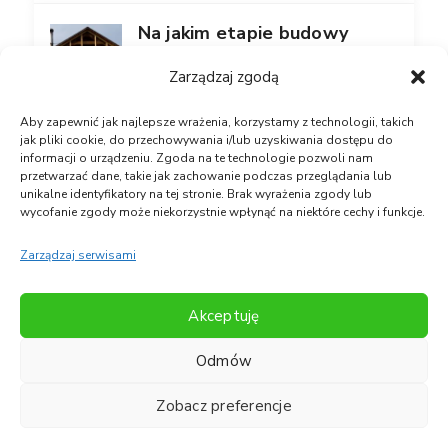
Na jakim etapie budowy
ocieplać poddasze?
Zarządzaj zgodą
Aby zapewnić jak najlepsze wrażenia, korzystamy z technologii, takich
jak pliki cookie, do przechowywania i/lub uzyskiwania dostępu do
informacji o urządzeniu. Zgoda na te technologie pozwoli nam
przetwarzać dane, takie jak zachowanie podczas przeglądania lub
Znajdź nas na Facebooku
unikalne identyfikatory na tej stronie. Brak wyrażenia zgody lub
wycofanie zgody może niekorzystnie wpłynąć na niektóre cechy i funkcje.
Zarządzaj serwisami
Akceptuję
Odmów
Zobacz preferencje
Copyright © Symeria 2021
Polityka Prywatności